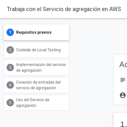
Trabaja con el Servicio de agregación en AWS
Algunas tecnologías de Priva
Consulta nuestra
Actualización 
Requisitos previos
Estado de las funciones de Pri
Codelab de Local Testing
individuales.
A
Implementación del servicio
Privacy Sandbox
de agregación
subject
Creación de entradas del
servicio de agregación
account_circle
Uso del Servicio de
agregación
1