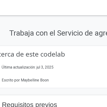
cy Sandbox se están descontinuando.
sobre los planes para las tecnologías de Privacy Sandbox
.
Trabaja con el Servicio de a
vacy Sandbox
proporciona más información sobre el estado de las APIs y 
cerca de este codelab
Última actualización: jul 3, 2025
Escrito por Maybelline Boon
. Requisitos previos