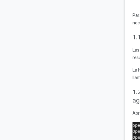
Par
nec
1.
Las
res
La 
lla
1.
ag
Abr