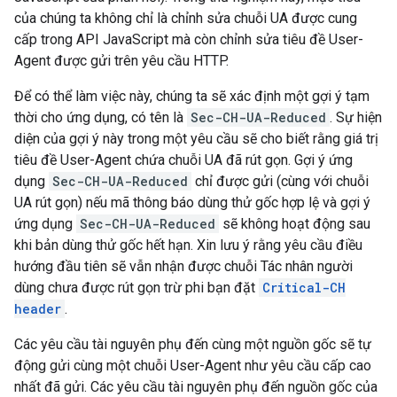
của chúng ta không chỉ là chỉnh sửa chuỗi UA được cung
cấp trong API JavaScript mà còn chỉnh sửa tiêu đề User-
Agent được gửi trên yêu cầu HTTP.
Để có thể làm việc này, chúng ta sẽ xác định một gợi ý tạm
thời cho ứng dụng, có tên là
Sec-CH-UA-Reduced
. Sự hiện
diện của gợi ý này trong một yêu cầu sẽ cho biết rằng giá trị
tiêu đề User-Agent chứa chuỗi UA đã rút gọn. Gợi ý ứng
dụng
Sec-CH-UA-Reduced
chỉ được gửi (cùng với chuỗi
UA rút gọn) nếu mã thông báo dùng thử gốc hợp lệ và gợi ý
ứng dụng
Sec-CH-UA-Reduced
sẽ không hoạt động sau
khi bản dùng thử gốc hết hạn. Xin lưu ý rằng yêu cầu điều
hướng đầu tiên sẽ vẫn nhận được chuỗi Tác nhân người
dùng chưa được rút gọn trừ phi bạn đặt
Critical-CH
header
.
Các yêu cầu tài nguyên phụ đến cùng một nguồn gốc sẽ tự
động gửi cùng một chuỗi User-Agent như yêu cầu cấp cao
nhất đã gửi. Các yêu cầu tài nguyên phụ đến nguồn gốc của