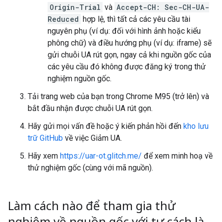
Origin-Trial
và
Accept-CH: Sec-CH-UA-
Reduced
hợp lệ, thì tất cả các yêu cầu tài
nguyên phụ (ví dụ: đối với hình ảnh hoặc kiểu
phông chữ) và điều hướng phụ (ví dụ: iframe) sẽ
gửi chuỗi UA rút gọn, ngay cả khi nguồn gốc của
các yêu cầu đó không được đăng ký trong thử
nghiệm nguồn gốc.
Tải trang web của bạn trong Chrome M95 (trở lên) và
bắt đầu nhận được chuỗi UA rút gọn.
Hãy gửi mọi vấn đề hoặc ý kiến phản hồi đến
kho lưu
trữ GitHub
về việc Giảm UA.
Hãy xem
https://uar-ot.glitch.me/
để xem minh hoạ về
thử nghiệm gốc (cùng với mã nguồn).
Làm cách nào để tham gia thử
nghiệm về nguồn gốc với tư cách là