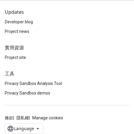
Updates
Developer blog
Project news
實用資源
Project site
工具
Privacy Sandbox Analysis Tool
Privacy Sandbox demos
條款
隱私權
Manage cookies