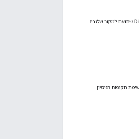
אם האתר יכול לספק אסימון ניסיון להוצאה משימוש של DisableThirdPartyStoragePartitioning2 שתואם למקור שלגביו
ימת תקופות הניסיון