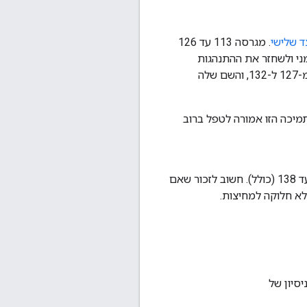
 שלישי
. מגרסה 113 עד 126
ני ולשחזר את ההתנהגות
הקודמת של האחסון, של שירותי ה-Worker ושל ממשקי ה-API לתקשורת. תקופת הניסיון הזו התחדשה מ-127 ל-132, והשם שלה
1 של Chrome, הוספנו תמיכה באחסון שאינו קובצי Cookie ב-Storage Access API. התמיכה הזו אמורה לטפל ברוב
ל-6 ציוני דרך נוספים, למשתמשים ב-Chrome מגרסה 133 עד 138 (כולל). חשוב לזכור שאם
סיון של