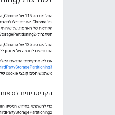
החל מגרסה 115 של Chrome, האחסון, שירותי ה-Worker ו-API של התקשורת
של Chrome, אתרים יכלו להשתתף בתוכנית ניסיונית להוצאה משימוש כדי
השתנה ל-DisableThirdPartyStoragePartitioning2.
התרחישים לדוגמה של אחסון ללא
אם לא מתקיימים התנאים האלה,
irdPartyStoragePartitioning3
משתמש חסם קובצי cookie של צד שלישי, במסגרת תקופת הניסיון הזו לא יופעל אחסון של צד שלישי ללא חלוקה למחיצות.
הקריטריונים לזכאות
כדי להשתתף בחידוש הניסיון הזה
DisableThirdPartyStoragePartitioning2 