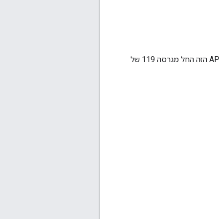
גישה ללא מחיצות לקובצי cookie הייתה זמינה באמצעות ה-API הזה החל מגרסה 119 של