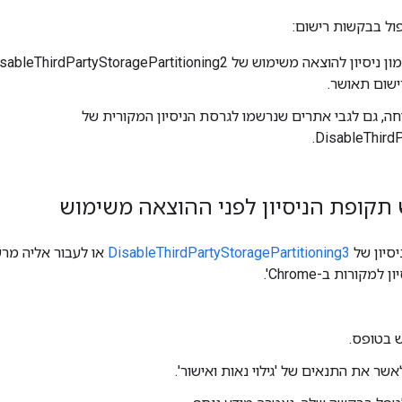
ול בבקשות רישום:
שום תאושר.
, גם לגבי אתרים שנרשמו לגרסת הניסיון המקורית של
DisableThirdP
קופת הניסיון לפני ההוצאה משימוש
סיון של
DisableThirdPartyStoragePartitioning3
או לעבור אליה מרש
קורות ב-Chrome'.
 בטופס.
ר את התנאים של 'גילוי נאות ואישור'.