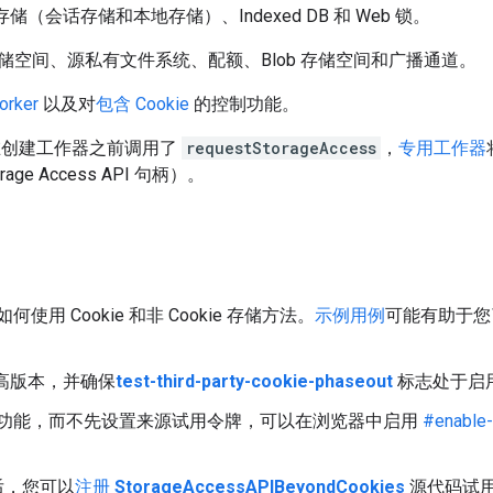
M 存储（会话存储和本地存储）、Indexed DB 和 Web 锁。
缓存存储空间、源私有文件系统、配额、Blob 存储空间和广播通道。
rker
以及对
包含 Cookie
的控制功能。
如果在创建工作器之前调用了
requestStorageAccess
，
专用工作器
e Access API 句柄）。
用 Cookie 和非 Cookie 存储方法。
示例用例
可能有助于您
或更高版本，并确保
test-third-party-cookie-phaseout
标志处于启
功能，而不先设置来源试用令牌，可以在浏览器中启用
#enable-
后，您可以
注册
StorageAccessAPIBeyondCookies
源代码试