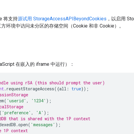
me 将支持
源试用
StorageAccessAPIBeyondCookies
，以启用 Stor
境中访问未分区的存储空间（Cookie 和非 Cookie）。
Script 在嵌入的 iframe 中运行）：
ndle using rSA (this should prompt the user)
nt
.
requestStorageAccess
({
all
:
true
});
ssionStorage
em
(
'userid'
,
'1234'
);
calStorage
(
'preference'
,
'A'
);
dDB that is shared with the 1P context
dexedDB
.
open
(
'messages'
);
e 1P context