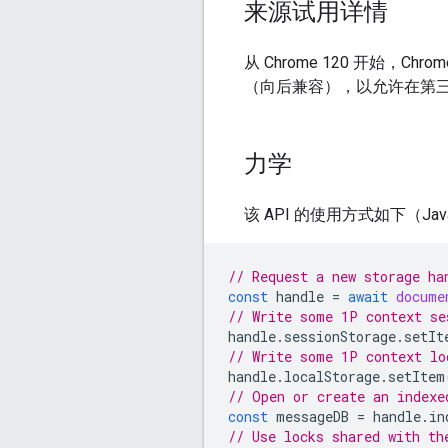
来源试用详情
从 Chrome 120 开始，Chro
（向后兼容），以允许在第三方环
力学
该 API 的使用方式如下（Java
// Request a new storage ha
const
handle
=
await
docume
// Write some 1P context se
handle
.
sessionStorage
.
setIt
// Write some 1P context lo
handle
.
localStorage
.
setItem
// Open or create an indexe
const
messageDB
=
handle
.
in
// Use locks shared with th