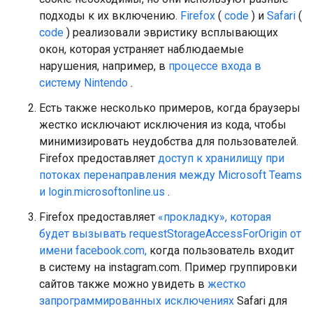
подходы к их включению.
Firefox
(
code
) и
Safari
(
code
) реализовали эвристику всплывающих
окон, которая устраняет наблюдаемые
нарушения, например, в
процессе входа в
систему Nintendo
.
Есть также несколько примеров, когда браузеры
жестко исключают исключения из кода, чтобы
минимизировать неудобства для пользователей.
Firefox предоставляет
доступ к хранилищу при
потоках перенаправления между Microsoft Teams
и login.microsoftonline.us
.
Firefox предоставляет
«прокладку», которая
будет вызывать requestStorageAccessForOrigin от
имени facebook.com,
когда пользователь входит
в систему на instagram.com. Пример группировки
сайтов также можно увидеть в
жестко
запрограммированных исключениях
Safari для