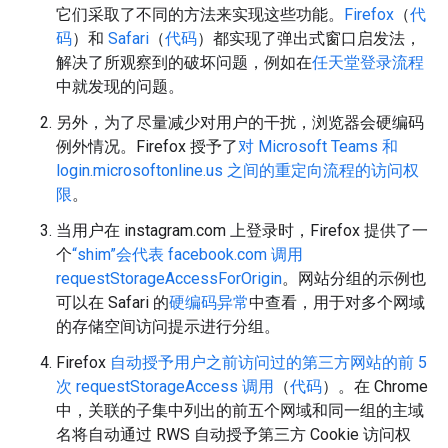
它们采取了不同的方法来实现这些功能。
Firefox
（
代
码
）和
Safari
（
代码
）都实现了弹出式窗口启发法，
解决了所观察到的破坏问题，例如在
任天堂登录流程
中就发现的问题。
另外，为了尽量减少对用户的干扰，浏览器会硬编码
例外情况。Firefox 授予了
对 Microsoft Teams 和
login.microsoftonline.us 之间的重定向流程的访问权
限
。
当用户在 instagram.com 上登录时，Firefox 提供了一
个
“shim”会代表 facebook.com 调用
requestStorageAccessForOrigin
。网站分组的示例也
可以在 Safari 的
硬编码异常
中查看，用于对多个网域
的存储空间访问提示进行分组。
Firefox
自动授予用户之前访问过的第三方网站的前 5
次 requestStorageAccess 调用
（
代码
）。在 Chrome
中，关联的子集中列出的前五个网域和同一组的主域
名将自动通过 RWS 自动授予第三方 Cookie 访问权