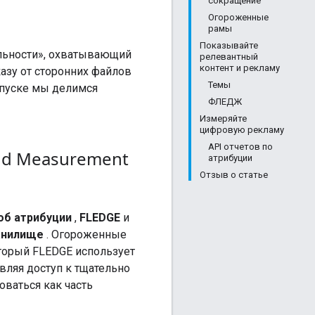
сокращение
Огороженные
рамы
Показывайте
альности», охватывающий
релевантный
контент и рекламу
азу от сторонних файлов
Темы
ыпуске мы делимся
ФЛЕДЖ
Измеряйте
цифровую рекламу
API отчетов по
and Measurement
атрибуции
Отзыв о статье
об атрибуции
,
FLEDGE
и
анилище
. Огороженные
торый FLEDGE использует
ляя доступ к тщательно
ваться как часть