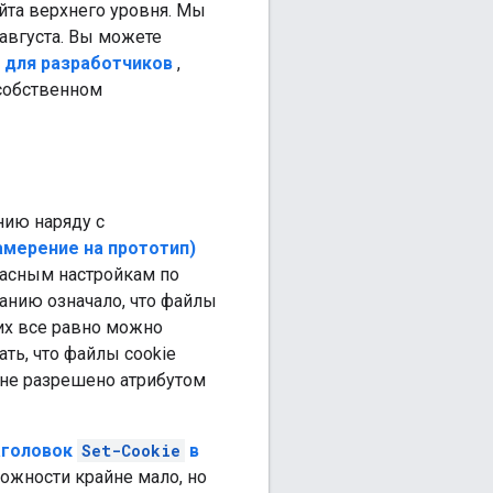
йта верхнего уровня. Мы
августа. Вы можете
 для разработчиков
,
собственном
нию наряду с
намерение на прототип)
пасным настройкам по
анию означало, что файлы
их все равно можно
ть, что файлы cookie
о не разрешено атрибутом
заголовок
Set-Cookie
в
ожности крайне мало, но