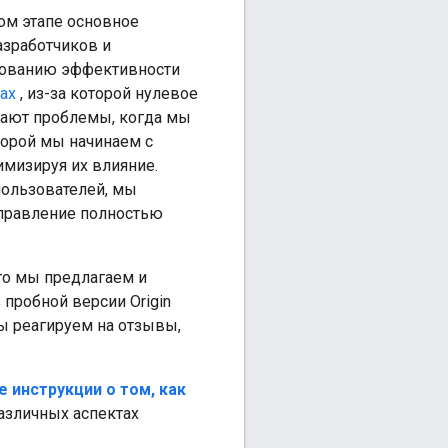
том этапе основное
азработчиков и
ированию эффективности
ах
, из-за которой нулевое
икают проблемы, когда мы
торой мы начинаем с
мизируя их влияние.
пользователей, мы
справление полностью
то мы предлагаем и
 пробной версии Origin
мы реагируем на отзывы,
 инструкции о том, как
азличных аспектах