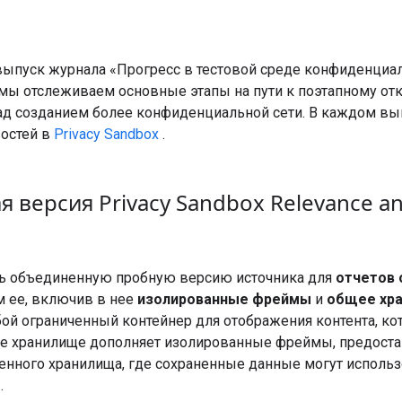
выпуск журнала «Прогресс в тестовой среде конфиденци
 мы отслеживаем основные этапы на пути к поэтапному отк
 над созданием более конфиденциальной сети. В каждом в
востей в
Privacy Sandbox
.
я версия Privacy Sandbox Relevance 
ь объединенную пробную версию источника для
отчетов 
м ее, включив в нее
изолированные фреймы
и
общее хр
й ограниченный контейнер для отображения контента, ко
е хранилище дополняет изолированные фреймы, предостав
нного хранилища, где сохраненные данные могут использо
.