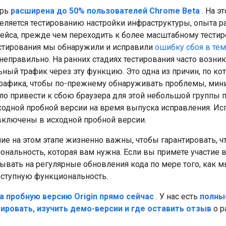
ерь
расширена до 50% пользователей Chrome Beta
. На э
ляется тестированию настройки инфраструктуры, опыта р
ейса, прежде чем переходить к более масштабному тест
тестирования мы обнаружили и исправили
ошибку сбоя в тем
неправильно. На ранних стадиях тестирования часто возн
ный трафик через эту функцию. Это одна из причин, по ко
рафика, чтобы по-прежнему обнаруживать проблемы, мини
гло привести к сбою браузера для этой небольшой группы 
сходной пробной версии на время выпуска исправления. И
включены в исходной пробной версии.
ие на этом этапе жизненно важны, чтобы гарантировать, ч
нальность, которая вам нужна. Если вы примете участие в
тывать на регулярные обновления кода по мере того, как 
ступную функциональность.
а пробную версию Origin прямо сейчас
. У нас есть
полные
тировать, изучить демо-версии и где оставить отзыв
о р