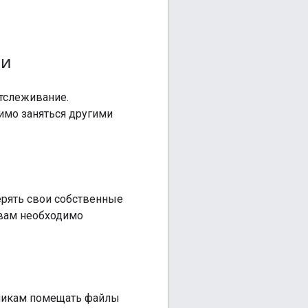
ми
тслеживание.
димо заняться другими
ерять свои собственные
 вам необходимо
чикам помещать файлы