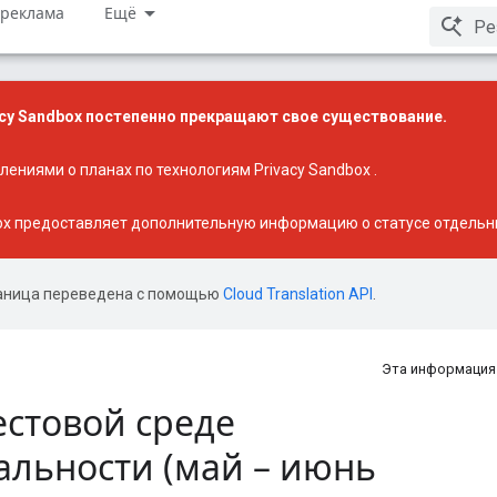
 реклама
Ещё
cy Sandbox постепенно прекращают свое существование.
лениями о планах по технологиям Privacy Sandbox
.
ox
предоставляет дополнительную информацию о статусе отдельны
аница переведена с помощью
Cloud Translation API
.
Эта информация
естовой среде
льности (май – июнь