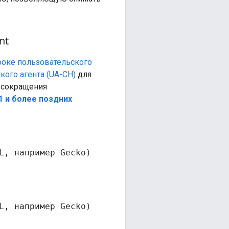
nt
роке пользовательского
кого агента (UA-CH)
для
 сокращения
1 и более поздних
L, например Gecko)
L, например Gecko)