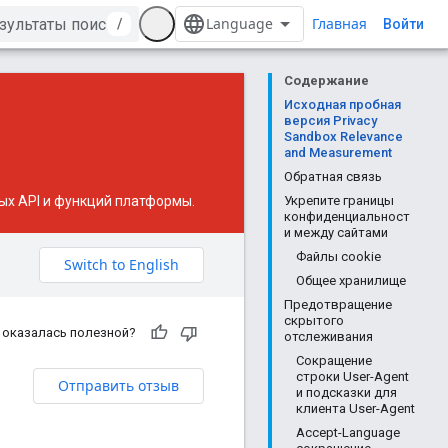
Главная
/
Войти
Содержание
Исходная пробная
версия Privacy
Sandbox Relevance
and Measurement
Обратная связь
х API и функций платформы.
Укрепите границы
конфиденциальност
и между сайтами
Файлы cookie
Общее хранилище
Предотвращение
скрытого
 оказалась полезной?
отслеживания
Сокращение
строки User-Agent
Отправить отзыв
и подсказки для
клиента User-Agent
Accept-Language