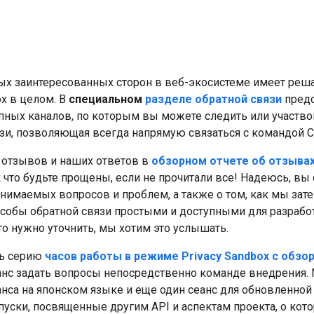
ных заинтересованных сторон в веб-экосистеме имеет ре
ox в целом. В
специальном
разделе обратной связи
предс
ых каналов, по которым вы можете следить или участвов
зи, позволяющая всегда напрямую связаться с командой C
 отзывов и наших ответов в
обзорном отчете об отзывах
ак что будьте прощены, если не прочитали все! Надеюсь, в
днимаемых вопросов и проблем, а также о том, как мы зат
собы обратной связи простыми и доступными для разработч
что нужно уточнить, мы хотим это услышать.
ь серию
часов работы в режиме Privacy Sandbox с обзо
анс задать вопросы непосредственно команде внедрения.
анса на японском языке и еще один сеанс для обновленно
ыпуски, посвященные другим API и аспектам проекта, о ко