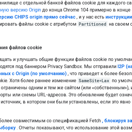
анилище с отдельной банкой файлов cookie для каждого са
ную версию Origin
до конца Chrome 104 примерно в конце 
рсию CHIPS origin прямо сейчас
, и у нас есть
инструкции
ровать файлы cookie с атрибутом
Partitioned
на своем 
ния файлов cookie
ать и улучшать общие функции файлов cookie по умолча
одятся под баннером Privacy Sandbox. Мы отправили
I2P (
нных с Origin (по умолчанию)
, что приведет к более безо
kie. Хотя более раннее изменение
SameSite=Lax
по умолч
 ограничены одним и тем же сайтом (или «собственным»), 
орты или схемы URL-адресов. Это обновление будет означа
 источник, в котором они были установлены, если это явн
более совместимым со спецификацией Fetch
, блокируя 
ыборку
. Отчеты показывают, что использование этой возм