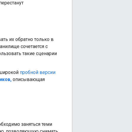
перестанут
ть их обратно только в
нилище сочетается с
льзовать такие сценарии
 широкой
пробной версии
иков,
описывающая
бходимо заняться теми
ию, позволяющую снимать