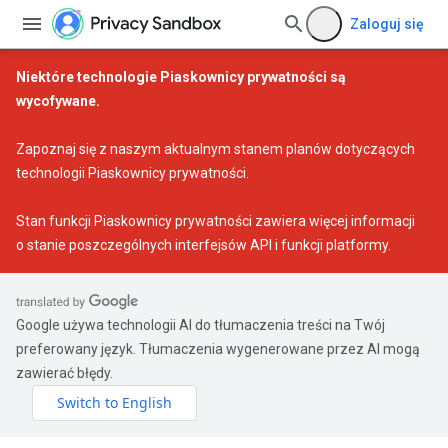
Zaloguj się
Niektóre technologie Piaskownicy prywatności są
wycofywane.
Zapoznaj się z naszym
aktualnym stanem planów dotyczących
technologii Piaskownicy prywatności
.
Stan funkcji Piaskownicy prywatności
zawiera więcej informacji
o stanie poszczególnych interfejsów API i funkcji platformy.
Google używa technologii AI do tłumaczenia treści na Twój
preferowany język. Tłumaczenia wygenerowane przez AI mogą
zawierać błędy.