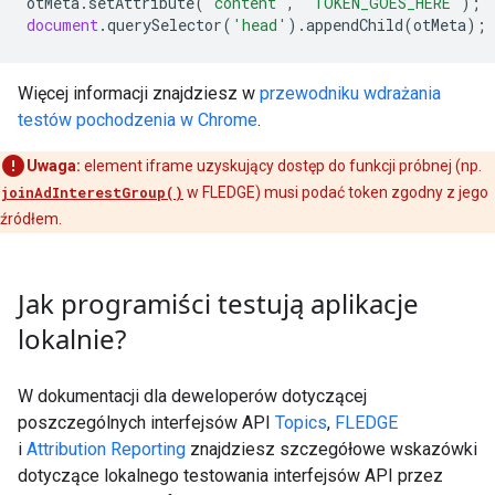
otMeta
.
setAttribute
(
'content'
,
'TOKEN_GOES_HERE'
);
document
.
querySelector
(
'head'
).
appendChild
(
otMeta
);
Więcej informacji znajdziesz w
przewodniku wdrażania
testów pochodzenia w Chrome
.
Uwaga:
element iframe uzyskujący dostęp do funkcji próbnej (np.
joinAdInterestGroup()
w FLEDGE) musi podać token zgodny z jego
źródłem.
Jak programiści testują aplikacje
lokalnie?
W dokumentacji dla deweloperów dotyczącej
poszczególnych interfejsów API
Topics
,
FLEDGE
i
Attribution Reporting
znajdziesz szczegółowe wskazówki
dotyczące lokalnego testowania interfejsów API przez