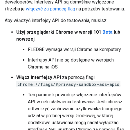
deweloperów. Interfejsy API są domyślnie wyłączone
i trzeba je
włączyć za pomocą flag
na potrzeby testowania.
Aby włączyć interfejsy API do testowania, musisz:
Użyj przeglądarki Chrome w wersji 101
Beta
lub
nowszej
.
FLEDGE wymaga wersji Chrome na komputery.
Interfejsy API nie są dostępne w wersjach
Chrome na iOS.
Włącz interfejsy API
za pomocą flagi
chrome://flags/#privacy-sandbox-ads-apis
.
Ten parametr powoduje włączenie interfejsów
API w celu ułatwienia testowania. Jeśli chcesz
odtworzyć zachowanie użytkownika biorącego
udział w próbnej wersji źródłowej, w której
dodatkowe ustawienia mogą nadal wyłączać
interfejsy API, uruchom Chrome za pomocą flag