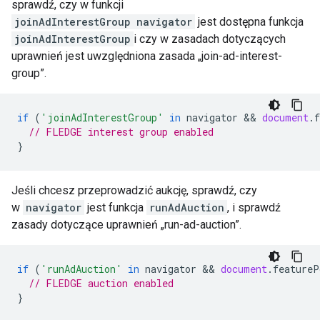
sprawdź, czy w funkcji
joinAdInterestGroup
navigator
jest dostępna funkcja
joinAdInterestGroup
i czy w zasadach dotyczących
uprawnień jest uwzględniona zasada „join-ad-interest-
group”.
if
(
'joinAdInterestGroup'
in
navigator
 && 
document
.
// FLEDGE interest group enabled
}
Jeśli chcesz przeprowadzić aukcję, sprawdź, czy
w
navigator
jest funkcja
runAdAuction
, i sprawdź
zasady dotyczące uprawnień „run-ad-auction”.
if
(
'runAdAuction'
in
navigator
 && 
document
.
featureP
// FLEDGE auction enabled
}