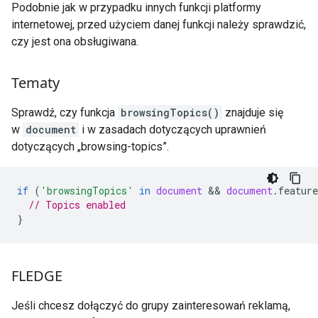
Podobnie jak w przypadku innych funkcji platformy
internetowej, przed użyciem danej funkcji należy sprawdzić,
czy jest ona obsługiwana.
Tematy
Sprawdź, czy funkcja
browsingTopics()
znajduje się
w
document
i w zasadach dotyczących uprawnień
dotyczących „browsing-topics”.
if
(
'browsingTopics'
in
document
 && 
document
.
featur
// Topics enabled
}
FLEDGE
Jeśli chcesz dołączyć do grupy zainteresowań reklamą,