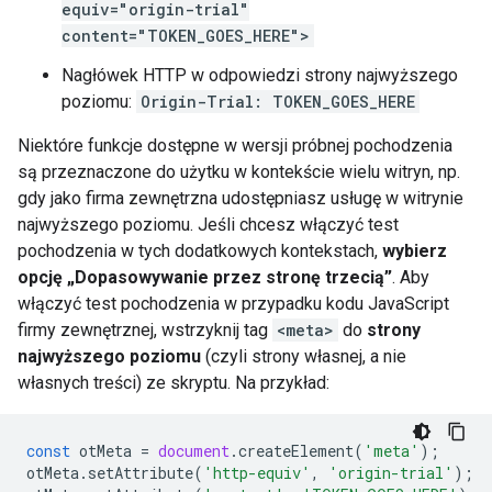
equiv="origin-trial"
content="TOKEN_GOES_HERE">
Nagłówek HTTP w odpowiedzi strony najwyższego
poziomu:
Origin-Trial: TOKEN_GOES_HERE
Niektóre funkcje dostępne w wersji próbnej pochodzenia
są przeznaczone do użytku w kontekście wielu witryn, np.
gdy jako firma zewnętrzna udostępniasz usługę w witrynie
najwyższego poziomu. Jeśli chcesz włączyć test
pochodzenia w tych dodatkowych kontekstach,
wybierz
opcję „Dopasowywanie przez stronę trzecią”
. Aby
włączyć test pochodzenia w przypadku kodu JavaScript
firmy zewnętrznej, wstrzyknij tag
<meta>
do
strony
najwyższego poziomu
(czyli strony własnej, a nie
własnych treści) ze skryptu. Na przykład:
const
otMeta
=
document
.
createElement
(
'meta'
);
otMeta
.
setAttribute
(
'http-equiv'
,
'origin-trial'
);