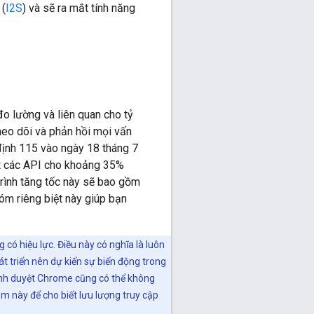
(
I2S
) và sẽ ra mắt tính năng
đo lường và liên quan cho tỷ
heo dõi và phản hồi mọi vấn
 định 115 vào ngày 18 tháng 7
ật các API cho khoảng 35%
 trình tăng tốc này sẽ bao gồm
óm riêng biệt này giúp bạn
có hiệu lực. Điều này có nghĩa là luôn
át triển nên dự kiến sự biến động trong
trình duyệt Chrome cũng có thể không
ăm này để cho biết lưu lượng truy cập