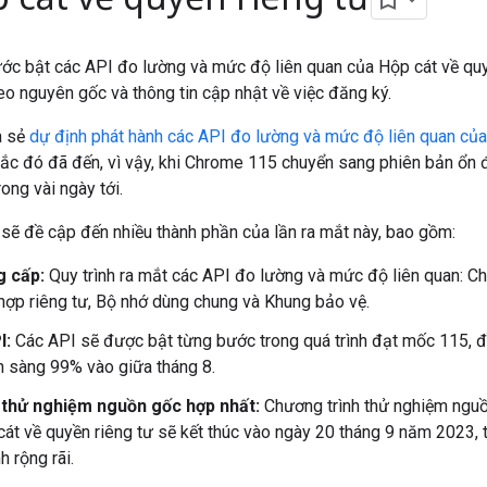
bước bật các API đo lường và mức độ liên quan của Hộp cát về qu
eo nguyên gốc và thông tin cập nhật về việc đăng ký.
a sẻ
dự định phát hành các API đo lường và mức độ liên quan của
c đó đã đến, vì vậy, khi Chrome 115 chuyển sang phiên bản ổn đ
ong vài ngày tới.
 sẽ đề cập đến nhiều thành phần của lần ra mắt này, bao gồm:
g cấp:
Quy trình ra mắt các API đo lường và mức độ liên quan: C
hợp riêng tư, Bộ nhớ dùng chung và Khung bảo vệ.
I:
Các API sẽ được bật từng bước trong quá trình đạt mốc 115, đồ
ẵn sàng 99% vào giữa tháng 8.
 thử nghiệm nguồn gốc hợp nhất:
Chương trình thử nghiệm nguồ
át về quyền riêng tư sẽ kết thúc vào ngày 20 tháng 9 năm 2023, 
 rộng rãi.