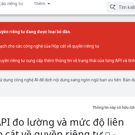
áo riêng tư
Thêm
yền riêng tư đang được loại bỏ dần.
oạch cho các công nghệ của Hộp cát về quyền riêng tư
.
quyền riêng tư
cung cấp thêm thông tin về trạng thái của từng API và tín
ử dụng công nghệ AI để dịch nội dung sang ngôn ngữ bạn ưu tiên. Bản d
Thông tin này có hữu í
PI đo lường và mức độ liên
 cát về quyền riêng tư