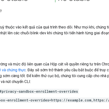
 tuỳ thuộc vào kết quả của quá trình theo dõi. Như mọi khi, chúng tô
ật lên các chuỗi blink-dev khi chúng tôi tiến hành từng giai đoạn
ường và mức độ liên quan của Hộp cát về quyền riêng tư trên Chro
ý và chứng thực
. Đây sẽ sớm trở thành yêu cầu bắt buộc để truy c
g sớm càng tốt. Để kiểm thử cục bộ, chúng tôi cung cấp cho nhà p
à nút chuyển CLI:
#privacy-sandbox-enrollment-overrides
box-enrollment-overrides=https://example.com,https:/