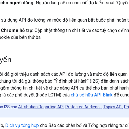
 cho người dùng:
Người dùng sẽ có các chế độ kiểm soát "Quyền 
 sử dụng API đo lường và mức độ liên quan bắt buộc phải hoàn tấ
 Chrome hỗ trợ:
Cập nhật thông tin chi tiết về các tuỳ chọn để n
ookie của bên thứ ba.
uyển
tôi đã giới thiệu danh sách các API đo lường và mức độ liên quan
 chúng tôi đã gửi thông báo "Ý định phát hành" (I2S) đến danh sác
gồm thông tin chi tiết về chức năng API cụ thể cho bản phát hành
ng là các phê duyệt (hoặc LGTM) của
chủ sở hữu API Blink
để cung
áo I2S cho
Attribution Reporting API
,
Protected Audience
,
Topics API
,
Pr
eb,
Dịch vụ tổng hợp
cho Báo cáo phân bổ và Tổng hợp riêng tư c