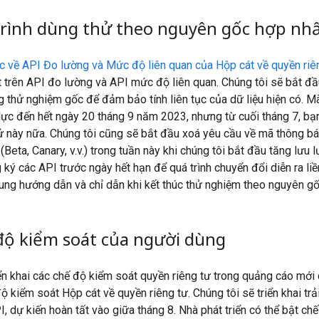
trình dùng thử theo nguyên gốc hợp nh
 về API Đo lường và Mức độ liên quan của Hộp cát về quyền riê
 trên API đo lường và API mức độ liên quan. Chúng tôi sẽ bắt đ
g thử nghiệm gốc để đảm bảo tính liên tục của dữ liệu hiện có. 
lực đến hết ngày 20 tháng 9 năm 2023, nhưng từ cuối tháng 7, b
 này nữa. Chúng tôi cũng sẽ bắt đầu xoá yêu cầu về mã thông b
Beta, Canary, v.v.) trong tuần này khi chúng tôi bắt đầu tăng lưu 
ý các API trước ngày hết hạn để quá trình chuyển đổi diễn ra li
ng hướng dẫn và chỉ dẫn khi kết thúc thử nghiệm theo nguyên gố
độ kiểm soát của người dùng
ển khai các chế độ kiểm soát quyền riêng tư trong quảng cáo mới 
 kiểm soát Hộp cát về quyền riêng tư. Chúng tôi sẽ triển khai tr
I, dự kiến hoàn tất vào giữa tháng 8. Nhà phát triển có thể bật ch