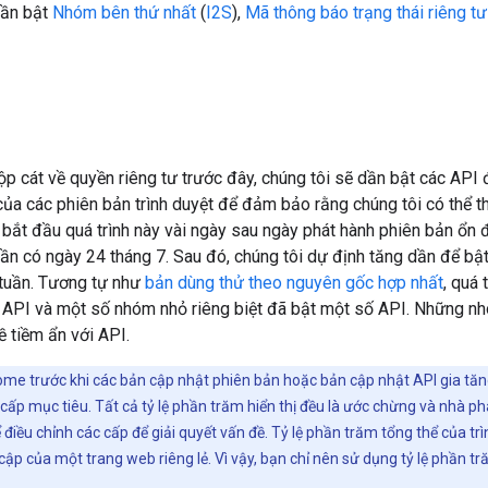
 dần bật
Nhóm bên thứ nhất
(
I2S
),
Mã thông báo trạng thái riêng tư
 cát về quyền riêng tư trước đây, chúng tôi sẽ dần bật các API 
của các phiên bản trình duyệt để đảm bảo rằng chúng tôi có thể t
 bắt đầu quá trình này vài ngày sau ngày phát hành phiên bản ổn
tuần có ngày 24 tháng 7. Sau đó, chúng tôi dự định tăng dần để b
 tuần. Tương tự như
bản dùng thử theo nguyên gốc hợp nhất
, quá
 API và một số nhóm nhỏ riêng biệt đã bật một số API. Những nh
 tiềm ẩn với API.
me trước khi các bản cập nhật phiên bản hoặc bản cập nhật API gia tăng 
cấp mục tiêu. Tất cả tỷ lệ phần trăm hiển thị đều là ước chừng và nhà ph
ể điều chỉnh các cấp để giải quyết vấn đề. Tỷ lệ phần trăm tổng thể của 
 cập của một trang web riêng lẻ. Vì vậy, bạn chỉ nên sử dụng tỷ lệ phần tr