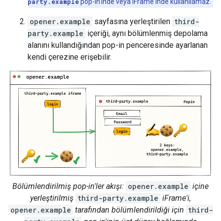
party.example
pop-in'inde veya iFrame'inde kullanılamaz.
opener.example
sayfasına yerleştirilen
third-
party.example
içeriği, aynı bölümlenmiş depolama
alanını kullandığından pop-in penceresinde ayarlanan
kendi çerezine erişebilir.
Bölümlendirilmiş pop-in'ler akışı:
opener.example
içine
yerleştirilmiş
third-party.example
iFrame'i,
opener.example
tarafından bölümlendirildiği için
third-