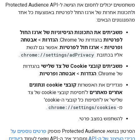
משתמשים יכולים לחסום את הגישה ל-Protected Audience API
ולתכונות אחרות של ארגז החול לפרטיות באמצעות כל אחד
מהמנגנונים הבאים:
משביתים את התכונות הניסיוניות של ארגז החול
לפרטיות
בהגדרות של Chrome:
הגדרות
>
אבטחה
ופרטיות
>
ארגז חול לפרטיות
. אפשר גם לגשת
אליו בכתובת
chrome://settings/adPrivacy
.
משביתים קובצי Cookie של צד שלישי
בהגדרות
של Chrome:
הגדרות
>
אבטחה ופרטיות
.
מגדירים את האפשרות
קובצי cookie ונתונים
אחרים מאתרים
ל'חסימת קובצי cookie של צד
שלישי' או ל'חסימת כל קובצי ה-cookie'
מ-
chrome://settings/cookies
.
להשתמש במצב פרטי.
הסרטון בנושא Protected Audience מספק
פרטים נוספים על
רכיבי העיצוב של ה-API
ומסביר איך ה-API שואף לעמוד ב
יעדים