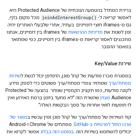
ברירת המחדל בהטמעה הנוכחית של Protected Audience היא
לאפשר קריאה ל-
joinAdInterestGroup()
מכל מקום בדף,
גם מ-iframes חוצי-דומיינים. בעתיד, אחרי שלבעלי האתרים יהיה
זמן לשנות את
מדיניות ההרשאות
של iframes בין דומיינים, אנחנו
מתכננים לאסור קריאות מ-iframes בין דומיינים, כפי שמתואר
במאמר ההסבר.
שירות Key
Value
/
במסגרת מכרז מודעות של קהל מוגן, הדפדפן יכול לגשת ל
שירות
מפתח/ערך
שמחזיר צמדי מפתח/ערך פשוטים כדי לספק מידע
לקונה מודעות, כמו תקציב הקמפיין שנותר. בהצעה של Protected
Audience
מצוין
שהשרת הזה "לא מתעד ביומן ברמת האירוע ואין
לו תופעות לוואי אחרות על סמך הבקשות האלה".
קוד השירות של מפתח/ערך של קהל מוגן זמין עכשיו ב
מאגר של
ארגז החול לפרטיות ב-GitHub
. מפתחים של Chrome ו-Android
יכולים להשתמש בשירות הזה.
בפוסט הזה בבלוג
אפשר לקרוא את