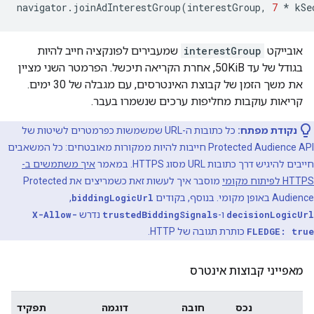
navigator
.
joinAdInterestGroup
(
interestGroup
,
7
*
kSe
אובייקט
interestGroup
שמעבירים לפונקציה חייב להיות
בגודל של עד 50KiB, אחרת הקריאה תיכשל. הפרמטר השני מציין
את משך הזמן של קבוצת האינטרסים, עם מגבלה של 30 ימים.
קריאות עוקבות מחליפות ערכים שנשמרו בעבר.
נקודת מפתח:
כל כתובות ה-URL שמשמשות כפרמטרים לשיטות של
Protected Audience API חייבות להיות ממקורות מאובטחים: כל המשאבים
חייבים להיגיש דרך כתובות URL מסוג HTTPS. במאמר
איך משתמשים ב-
HTTPS לפיתוח מקומי
מוסבר איך לעשות זאת כשמריצים את Protected
Audience באופן מקומי. בנוסף, בקודים
biddingLogicUrl
,‏
decisionLogicUrl
ו-
trustedBiddingSignals
נדרש
X-Allow-
FLEDGE: true
כותרת תגובה של HTTP.
מאפייני קבוצות אינטרס
נכס
חובה
דוגמה
תפקיד