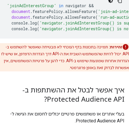
'joinAdInterestGroup'
in
navigator
document
.
featurePolicy
.
allowsFeature
(
'join-ad-inte
document
.
featurePolicy
.
allowsFeature
(
'run-ad-aucti
console
.
log
(
'navigator.joinAdInterestGroup() is su
console
.
log
(
'navigator.joinAdInterestGroup() is no
זהירות:
תמיכה בתכונות בדף הנוכחי לא מבטיחה שאפשר להשתמש ב-
API: יכול להיות שהמשתמש השבית את ה-API דרך הגדרות הדפדפן, או שיש לו
הגדרות אחרות שמונעות שימוש ב-API. כדי להגן על פרטיות המשתמשים, אין
אפשרות לבדוק זאת באופן פרוגרמטי.
איך אפשר לבטל את ההשתתפות ב-
Protected Audience API?
בעלי אתרים או משתמשים פרטיים יכולים לחסום את הגישה ל-
Protected Audience API.