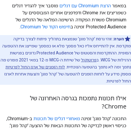
במאמר
הרצת Chromium עם דגלים
מוסבר איך להגדיר דגלים
כשמריצים את Chrome ודפדפנים אחרים המבוססים על
Chromium משורת הפקודה. הרשימה המלאה של הדגלים של
Protected Audience זמינה ב
חיפוש הקוד של Chromium
.
הערה:
זוהי גרסת 'קהל מוגן' שנמצאת בתהליך פיתוח לצורך בדיקה
מוקדמת. אין להתייחס אליו כאל מסמך מלא או כמסמך שמייצג את ההטמעה
הסופית. ההתקדמות והסטטוס של Protected Audience נדונים בפגישות
הרגילות של WICG. ב
פרוטוקול
של שיחת ה-WICG מ-12 במאי 2021 מפורט מה
נתמך ומה לא נתמך בהטמעה הנוכחית.
לוח הזמנים של ארגז החול לפרטיות
מספק מידע על לוחות הזמנים להטמעה של 'קהל מוגן' והצעות אחרות לארגז
החול לפרטיות.
אילו תכונות נתמכות בגרסה האחרונה של
Chrome?
התכונה 'קהל מוגן' זמינה
מאחורי דגלים של תכונות
ב-Chromium,
כניסוי ראשון לבדיקה של התכונות הבאות של ההצעה 'קהל מוגן':