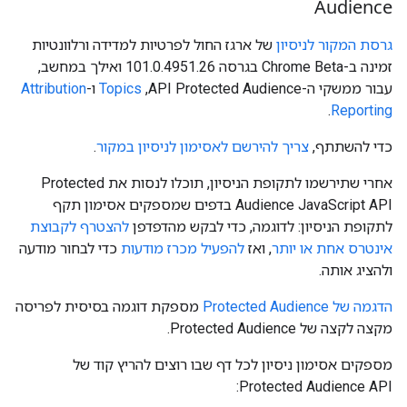
Audience
גרסת המקור לניסיון
של ארגז החול לפרטיות למדידה ורלוונטיות
זמינה ב-Chrome Beta בגרסה 101.0.4951.26 ואילך במחשב,
עבור ממשקי ה-API Protected Audience‏,
Topics
ו-
Attribution
.
Reporting
כדי להשתתף,
צריך להירשם לאסימון לניסיון במקור
.
אחרי שתירשמו לתקופת הניסיון, תוכלו לנסות את Protected
Audience JavaScript API בדפים שמספקים אסימון תקף
לתקופת הניסיון: לדוגמה, כדי לבקש מהדפדפן
להצטרף לקבוצת
אינטרס אחת או יותר
, ואז
להפעיל מכרז מודעות
כדי לבחור מודעה
ולהציג אותה.
הדגמה של Protected Audience
מספקת דוגמה בסיסית לפריסה
מקצה לקצה של Protected Audience.
מספקים אסימון ניסיון לכל דף שבו רוצים להריץ קוד של
Protected Audience API: