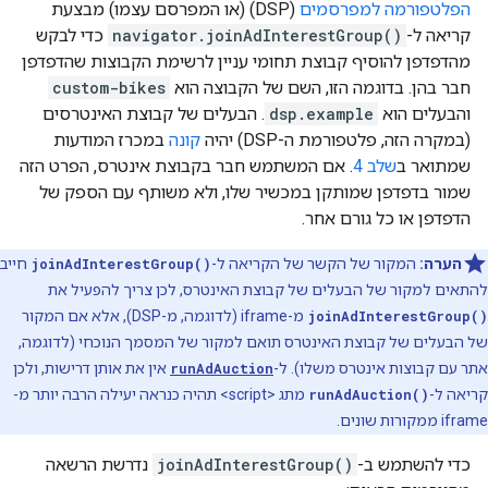
הפלטפורמה למפרסמים
(DSP) (או המפרסם עצמו) מבצעת
קריאה ל-
navigator.joinAdInterestGroup()
כדי לבקש
מהדפדפן להוסיף קבוצת תחומי עניין לרשימת הקבוצות שהדפדפן
חבר בהן. בדוגמה הזו, השם של הקבוצה הוא
custom-bikes
והבעלים הוא
dsp.example
. הבעלים של קבוצת האינטרסים
(במקרה הזה, פלטפורמת ה-DSP) יהיה
קונה
במכרז המודעות
שמתואר ב
שלב 4
. אם המשתמש חבר בקבוצת אינטרס, הפרט הזה
שמור בדפדפן שמותקן במכשיר שלו, ולא משותף עם הספק של
הדפדפן או כל גורם אחר.
הערה:
המקור של הקשר של הקריאה ל-
joinAdInterestGroup()
חייב
להתאים למקור של הבעלים של קבוצת האינטרס, לכן צריך להפעיל את
joinAdInterestGroup()
מ-iframe (לדוגמה, מ-DSP), אלא אם המקור
של הבעלים של קבוצת האינטרס תואם למקור של המסמך הנוכחי (לדוגמה,
אתר עם קבוצות אינטרס משלו). ל-
runAdAuction
אין את אותן דרישות, ולכן
קריאה ל-
runAdAuction()
מתג <script> תהיה כנראה יעילה הרבה יותר מ-
iframe ממקורות שונים.
כדי להשתמש ב-
joinAdInterestGroup()
נדרשת הרשאה