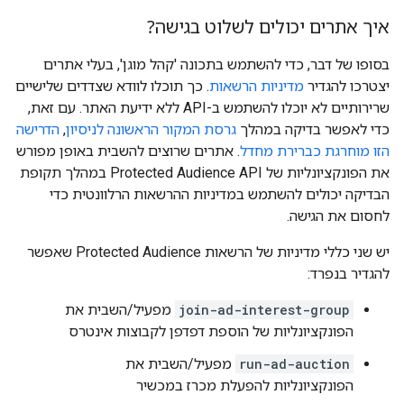
איך אתרים יכולים לשלוט בגישה?
בסופו של דבר, כדי להשתמש בתכונה 'קהל מוגן', בעלי אתרים
יצטרכו להגדיר
מדיניות הרשאות
. כך תוכלו לוודא שצדדים שלישיים
שרירותיים לא יוכלו להשתמש ב-API ללא ידיעת האתר. עם זאת,
כדי לאפשר בדיקה במהלך
גרסת המקור הראשונה לניסיון
,
הדרישה
הזו מוחרגת כברירת מחדל
. אתרים שרוצים להשבית באופן מפורש
את הפונקציונליות של Protected Audience API במהלך תקופת
הבדיקה יכולים להשתמש במדיניות ההרשאות הרלוונטית כדי
לחסום את הגישה.
יש שני כללי מדיניות של הרשאות Protected Audience שאפשר
להגדיר בנפרד:
join-ad-interest-group
מפעיל/השבית את
הפונקציונליות של הוספת דפדפן לקבוצות אינטרס
run-ad-auction
מפעיל/השבית את
הפונקציונליות להפעלת מכרז במכשיר