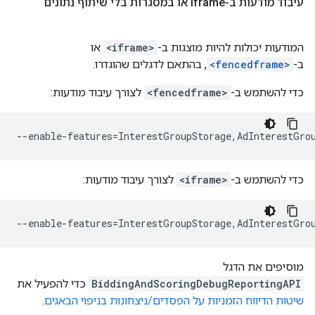
עיבוד מודעות ב-iframe או במסגרות בלי שיתוף נתונים
המודעות יכולות להיות מוצגות ב-
<iframe>
או
ב-
<fencedframe>
, בהתאם לדגלים שהוגדרו.
כדי להשתמש ב-
<fencedframe>
לצורך עיבוד מודעות:
כדי להשתמש ב-
<iframe>
לצורך עיבוד מודעות:
מוסיפים את הדגל
BiddingAndScoringDebugReportingAPI
כדי להפעיל את
שיטות הדיווח הזמניות על הפסדים/ניצחונות בניפוי הבאגים
.