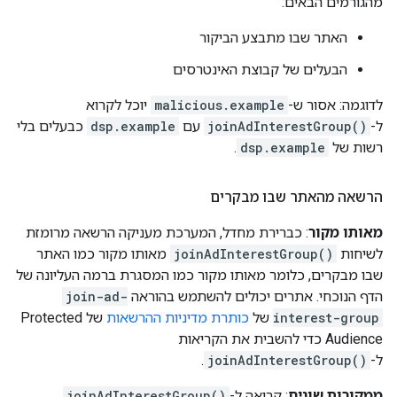
מהגורמים הבאים:
האתר שבו מתבצע הביקור
הבעלים של קבוצת האינטרסים
לדוגמה: אסור ש-
malicious.example
יוכל לקרוא
ל-
joinAdInterestGroup()
עם
dsp.example
כבעלים בלי
רשות של
dsp.example
.
הרשאה מהאתר שבו מבקרים
מאותו מקור
: כברירת מחדל, המערכת מעניקה הרשאה מרומזת
לשיחות
joinAdInterestGroup()
מאותו מקור כמו האתר
שבו מבקרים, כלומר מאותו מקור כמו המסגרת ברמה העליונה של
הדף הנוכחי. אתרים יכולים להשתמש בהוראה
join-ad-
interest-group
של
כותרת מדיניות ההרשאות
של Protected
Audience כדי להשבית את הקריאות
ל-
joinAdInterestGroup()
.
ממקורות שונים
: קריאה ל-
joinAdInterestGroup()