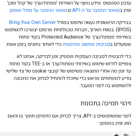
עדכון הסטטוס. מידע נוסף על השירות 'מפתח/ערך של קהל מוגן'
זמין ב
מאמר ההסבר על ה-API
וב
מאמר ההסבר על מודל האמון
.
בבדיקה הראשונית נעשה שימוש במודל
Bring Your Own Server
(BYOS). בטווח הארוך, חברות טכנולוגיות פרסום יצטרכו להשתמש
בשירותי מפתח/ערך של Protected Audience בקוד פתוח
שפועלים ב
סביבות מחשוב מהימנות
כדי לאחזר נתונים בזמן אמת.
כדי להבטיח לסביבה העסקית מספיק זמן לבדיקה, אנחנו לא
צפויים לדרוש שימוש בשירותי מפתח/ערך או ב-TEE בקוד פתוח
עד זמן מה אחרי ההוצאה משימוש של קובצי cookie של צד שלישי.
נודיע למפתחים מראש כדי שיוכלו להתחיל לבדוק את התכונה
ולהשתמש בה לפני המעבר.
זיהוי תמיכה בתכונות
לפני שמשתמשים ב-API, צריך לבדוק אם הדפדפן תומך בו והאם
הוא זמין במסמך: