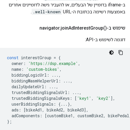
ב-iframe בדומיין של הבעלים, או להעביר גישה לדומיינים אחרים
באמצעות רשימה בכתובת ה-URL
.well-known
.
שימוש ב-navigator
)‎
Group(
Interest
Ad
join
.
דוגמה לשימוש ב-API:
const
interestGroup
=
{
owner
:
'https://dsp.example'
,
name
:
'custom-bikes'
,
biddingLogicUrl
:
...,
biddingWasmHelperUrl
:
...,
dailyUpdateUrl
:
...,
trustedBiddingSignalsUrl
:
...,
trustedBiddingSignalsKeys
:
[
'key1'
,
'key2'
],
userBiddingSignals
:
{...},
ads
:
[
bikeAd1
,
bikeAd2
,
bikeAd3
],
adComponents
:
[
customBike1
,
customBike2
,
bikePedal
};