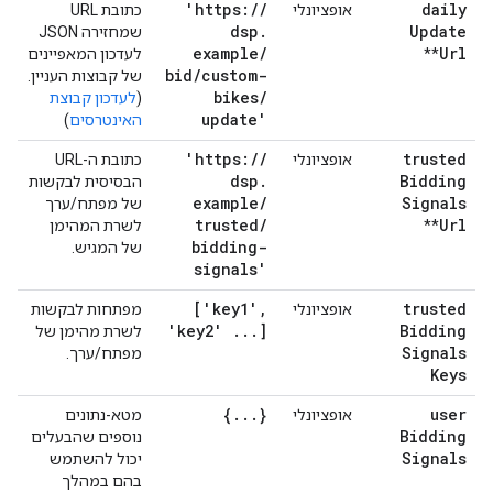
'https:
/
/
daily
אופציונלי
כתובת URL
dsp
.
Update
שמחזירה JSON
example
/
Url
**
לעדכון המאפיינים
bid
/
custom-
של קבוצות העניין.
bikes
/
(
לעדכון קבוצת
update'
האינטרסים
)
'https:
/
/
trusted
אופציונלי
כתובת ה-URL
dsp
.
Bidding
הבסיסית לבקשות
example
/
Signals
של מפתח/ערך
trusted
/
Url
**
לשרת המהימן
bidding-
של המגיש.
signals'
['key1'
,
trusted
אופציונלי
מפתחות לבקשות
'key2'
.
.
.
]
Bidding
לשרת מהימן של
Signals
מפתח/ערך.
Keys
{
.
.
.
}
user
אופציונלי
מטא-נתונים
Bidding
נוספים שהבעלים
Signals
יכול להשתמש
בהם במהלך