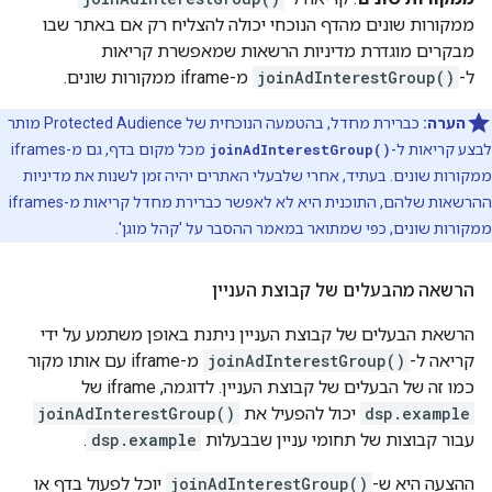
ממקורות שונים מהדף הנוכחי יכולה להצליח רק אם באתר שבו
מבקרים מוגדרת מדיניות הרשאות שמאפשרת קריאות
ל-
joinAdInterestGroup()
מ-iframe ממקורות שונים.
הערה:
כברירת מחדל, בהטמעה הנוכחית של Protected Audience מותר
לבצע קריאות ל-
joinAdInterestGroup()
מכל מקום בדף, גם מ-iframes
ממקורות שונים. בעתיד, אחרי שלבעלי האתרים יהיה זמן לשנות את מדיניות
ההרשאות שלהם, התוכנית היא לא לאפשר כברירת מחדל קריאות מ-iframes
ממקורות שונים, כפי שמתואר במאמר ההסבר על 'קהל מוגן'.
הרשאה מהבעלים של קבוצת העניין
הרשאת הבעלים של קבוצת העניין ניתנת באופן משתמע על ידי
קריאה ל-
joinAdInterestGroup()
מ-iframe עם אותו מקור
כמו זה של הבעלים של קבוצת העניין. לדוגמה, iframe של
dsp.example
יכול להפעיל את
joinAdInterestGroup()
עבור קבוצות של תחומי עניין שבבעלות
dsp.example
.
ההצעה היא ש-
joinAdInterestGroup()
יוכל לפעול בדף או