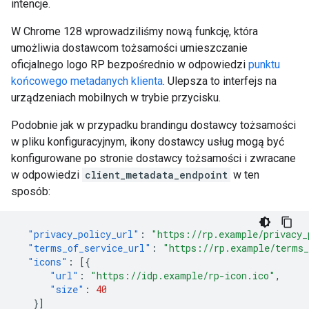
intencje.
W Chrome 128 wprowadziliśmy nową funkcję, która
umożliwia dostawcom tożsamości umieszczanie
oficjalnego logo RP bezpośrednio w odpowiedzi
punktu
końcowego metadanych klienta
. Ulepsza to interfejs na
urządzeniach mobilnych w trybie przycisku.
Podobnie jak w przypadku brandingu dostawcy tożsamości
w pliku konfiguracyjnym, ikony dostawcy usług mogą być
konfigurowane po stronie dostawcy tożsamości i zwracane
w odpowiedzi
client_metadata_endpoint
w ten
sposób:
"privacy_policy_url"
:
"https://rp.example/privacy_
"terms_of_service_url"
:
"https://rp.example/terms_
"icons"
:
[{
"url"
:
"https://idp.example/rp-icon.ico"
,
"size"
:
40
}]