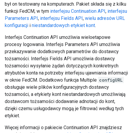
był on testowany na komputerach. Pakiet składa się z kilku
funkcji FedCM, w tym
interfejsu Continuation API
,
interfejsu
Parameters API
,
interfejsu Fields API
,
wielu adresów URL
konfiguracji
i
niestandardowych etykiet kont
.
Interfejs Continuation API umożliwia wieloetapowe
procesy logowania. Interfejs Parameters API umożliwia
przekazywanie dodatkowych parametrów do dostawcy
tożsamości. Interfejs Fields API umożliwia dostawcy
tożsamości wysyłanie żądań dotyczących konkretnych
atrybutów konta na potrzeby interfejsu ujawniania informacji
w oknie FedCM. Dodatkowo funkcja Multiple
configURL
obsługuje wiele plików konfiguracyjnych dostawcy
tożsamości, a etykiety kont niestandardowych umożliwiają
dostawcom tożsamości dodawanie adnotacji do kont,
dzięki czemu usługodawcy mogą je filtrować według tych
etykiet.
Więcej informacji o pakiecie Continuation API znajdziesz