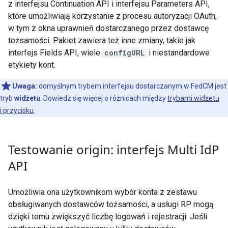
z interfejsu Continuation API i interfejsu Parameters API,
które umożliwiają korzystanie z procesu autoryzacji OAuth,
w tym z okna uprawnień dostarczanego przez dostawcę
tożsamości. Pakiet zawiera też inne zmiany, takie jak
interfejs Fields API, wiele
configURL
i niestandardowe
etykiety kont.
Uwaga:
domyślnym trybem interfejsu dostarczanym w FedCM jest
tryb
widżetu
. Dowiedz się więcej o różnicach między
trybami widżetu
i przycisku
.
Testowanie origin: interfejs Multi Id
P
API
Umożliwia ona użytkownikom wybór konta z zestawu
obsługiwanych dostawców tożsamości, a usługi RP mogą
dzięki temu zwiększyć liczbę logowań i rejestracji. Jeśli