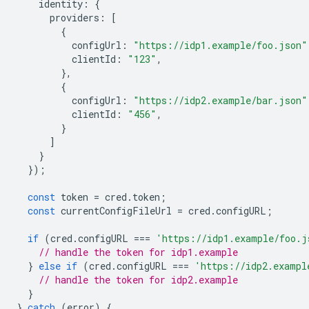
identity
:
{
providers
:
[
{
configUrl
:
"https://idp1.example/foo.json"
clientId
:
"123"
,
},
{
configUrl
:
"https://idp2.example/bar.json"
clientId
:
"456"
,
}
]
}
});
const
token
=
cred
.
token
;
const
currentConfigFileUrl
=
cred
.
configURL
;
if
(
cred
.
configURL
===
'https://idp1.example/foo.j
// handle the token for idp1.example
}
else
if
(
cred
.
configURL
===
'https://idp2.exampl
// handle the token for idp2.example
}
}
catch
(
error
)
{