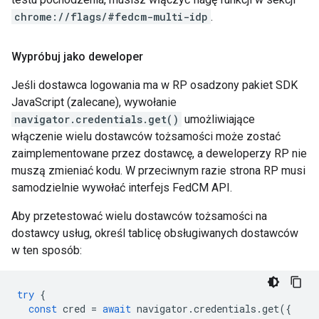
chrome://flags/#fedcm-multi-idp
.
Wypróbuj jako deweloper
Jeśli dostawca logowania ma w RP osadzony pakiet SDK
JavaScript (zalecane), wywołanie
navigator.credentials.get()
umożliwiające
włączenie wielu dostawców tożsamości może zostać
zaimplementowane przez dostawcę, a deweloperzy RP nie
muszą zmieniać kodu. W przeciwnym razie strona RP musi
samodzielnie wywołać interfejs FedCM API.
Aby przetestować wielu dostawców tożsamości na
dostawcy usług, określ tablicę obsługiwanych dostawców
w ten sposób:
try
{
const
cred
=
await
navigator
.
credentials
.
get
({