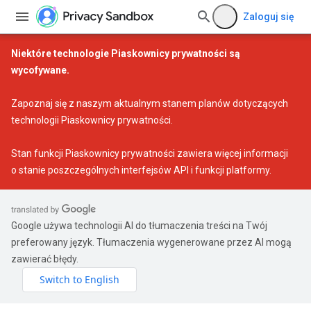
Zaloguj się
Niektóre technologie Piaskownicy prywatności są
wycofywane.
Zapoznaj się z naszym
aktualnym stanem planów dotyczących
technologii Piaskownicy prywatności
.
Stan funkcji Piaskownicy prywatności
zawiera więcej informacji
o stanie poszczególnych interfejsów API i funkcji platformy.
Google używa technologii AI do tłumaczenia treści na Twój
preferowany język. Tłumaczenia wygenerowane przez AI mogą
zawierać błędy.