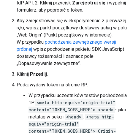
IdP API. 2. Kliknij przycisk
Zarejestruj się
i wypełnij
formularz, aby poprosić o token.
Aby zarejestrować się w eksperymencie z pierwszej
ręki, wpisz punkt początkowy dostawcy usług w polu
„Web Origin” (Punkt początkowy w internecie).
W przypadku
pochodzenia zewnętrznego wersji
próbnej
wpisz pochodzenie pakietu SDK JavaScript
dostawcy tożsamości i zaznacz pole
„Dopasowywanie zewnętrzne”.
Kliknij
Prześlij
.
Podaj wydany token na stronie RP:
W przypadku uczestników testów pochodzenia
1P:
<meta http-equiv="origin-trial"
content="TOKEN_GOES_HERE">
<head>
- jako
metatag w sekcji
<head>
:
<meta http-
equiv="origin-trial"
content="TOKEN_GOES_HERE">
Origin-