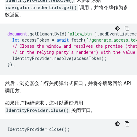
IdentityProvider.resolve()
来解析原始
navigator.credentials.get()
调用，并将令牌作为参
数返回。
document
.
getElementById
(
'allow_btn'
).
addEventListene
let
accessToken
=
await
fetch
(
'/generate_access_to
// Closes the window and resolves the promise (tha
// in the relying party's renderer) with the value
IdentityProvider
.
resolve
(
accessToken
);
});
然后，浏览器会自行关闭弹出式窗口，并将令牌返回给 API
调用方。
如果用户拒绝请求，您可以通过调用
IdentityProvider.close()
关闭窗口。
IdentityProvider
.
close
();