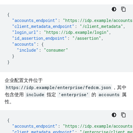
{
"accounts_endpoint"
:
"https://idp.example/accounts
"client_metadata_endpoint"
:
"/client_metadata"
,
"login_url"
:
"https://idp.example/login"
,
"id_assertion_endpoint"
:
"/assertion"
,
"accounts"
:
{
"include"
:
"consumer"
}
}
企业配置文件位于
https://idp.example/enterprise/fedcm.json
，其中
包含使用
include
指定
'enterprise'
的
accounts
属
性。
{
"accounts_endpoint"
:
"https://idp.example/accounts
"client_metadata_endpoint"
:
"/enterprise/client_me