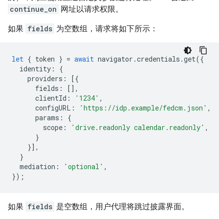
continue_on
网址以请求权限。
如果
fields
为空数组，请求将如下所示：
let
{
token
}
=
await
navigator
.
credentials
.
get
({
identity
:
{
providers
:
[{
fields
:
[],
clientId
:
'1234'
,
configURL
:
'https://idp.example/fedcm.json'
,
params
:
{
scope
:
'drive.readonly calendar.readonly'
,
}
}],
}
mediation
:
'optional'
,
});
如果
fields
是空数组，用户代理将跳过披露界面。