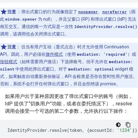
注意
：弹出式窗口的行为就像指定了
noopener
、
noreferrer
（因
此
window.opener
为 null），并且父窗口 (RP) 和弹出式窗口 (IdP) 无法
相互交互。通信的唯一方式应是一次性
IdentityProvider.resolve()
调用，该调用也会关闭弹出式窗口。
注意
：
仅当有用户互动（显式点击）时才允许使用 Continuation
API。因此，用户必须在
微件模式
（使用
mediation: 'required'
）或
按钮模式
（始终需要用户激活）下选择账号。但不允许在
mediation:
silent
中使用此弹出式窗口。对于
mediation: optional
widget 模
式，如果触发自动重新身份验证，API 会检查是否存在暂时性用户激活。
否则，系统不会打开任何弹出式窗口，并且会拒绝该 promise。
如果用户出于某种原因更改了弹出式窗口中的账号（例如，
IdP 提供了“切换用户”功能，或者在委托情况下），resolve
调用会接受一个可选的第二个参数，允许执行以下操作：
IdentityProvider
.
resolve
(
token
,
{
accountId
:
'1234'
})