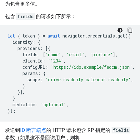
为包含更多值。
包含
fields
的请求如下所示：
let
{
token
}
=
await
navigator
.
credentials
.
get
({
identity
:
{
providers
:
[{
fields
:
[
'name'
,
'email'
,
'picture'
],
clientId
:
'1234'
,
configURL
:
'https://idp.example/fedcm.json'
,
params
:
{
scope
:
'drive.readonly calendar.readonly'
,
}
}],
}
mediation
:
'optional'
,
});
发送到
ID 断言端点
的 HTTP 请求包含 RP 指定的
fields
参数（如果这不是回访用户，则将