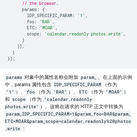
// the browser.
params
:
{
IDP_SPECIFIC_PARAM
:
'1'
,
foo
:
'BAR'
,
ETC
:
'MOAR'
,
scope
:
'calendar.readonly photos.write'
,
}
}],
}
});
params
对象中的属性名称会附加
param_
。在上面的示例
中，params 属性包含
IDP_SPECIFIC_PARAM
（作为
'1'
）、
foo
（作为
'BAR'
）、
ETC
（作为
'MOAR'
）
和
scope
（作为
'calendar.readonly
photos.write'
）。这将在请求的 HTTP 正文中转换为
param_IDP_SPECIFIC_PARAM=1&param_foo=BAR&param_
ETC=MOAR&param_scope=calendar.readonly%20photos
.write
：