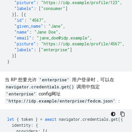
"picture"
:
"https://idp.example/profile/123"
,
"labels"
:
[
"consumer"
]
}],
[{
"id"
:
"4567"
,
"given_name"
:
"Jane"
,
"name"
:
"Jane Doe"
,
"email"
:
"jane_doe@idp.example"
,
"picture"
:
"https://idp.example/profile/4567"
,
"labels"
:
[
"enterprise"
]
}]
}
当 RP 想要允许
'enterprise'
用户登录时，可以在
navigator.credentials.get()
调用中指定
'enterprise'
config网址
'https://idp.example/enterprise/fedcm.json'
：
let
{
token
}
=
await
navigator
.
credentials
.
get
({
identity
:
{
providers
:
[{