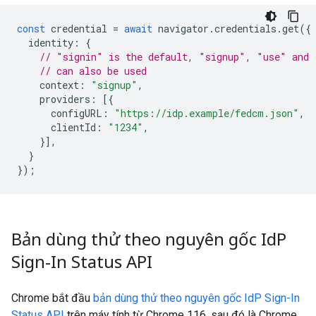
const
credential
=
await
navigator
.
credentials
.
get
({
identity
:
{
// "signin" is the default, "signup", "use" and 
// can also be used
context
:
"signup"
,
providers
:
[{
configURL
:
"https://idp.example/fedcm.json"
,
clientId
:
"1234"
,
}],
}
});
Bản dùng thử theo nguyên gốc Id
P
Sign-In Status API
Chrome bắt đầu
bản dùng thử theo nguyên gốc IdP Sign-In
Status API
trên máy tính từ Chrome 116, sau đó là Chrome