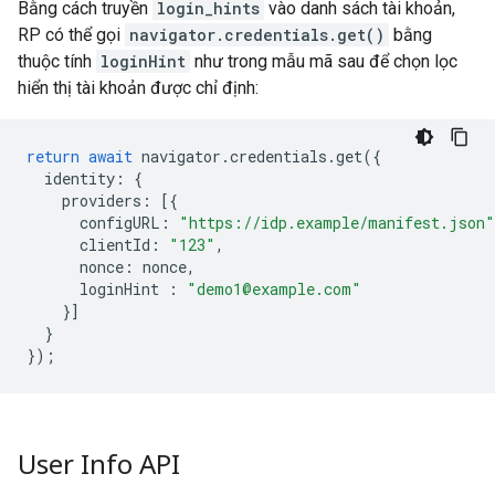
Bằng cách truyền
login_hints
vào danh sách tài khoản,
RP có thể gọi
navigator.credentials.get()
bằng
thuộc tính
loginHint
như trong mẫu mã sau để chọn lọc
hiển thị tài khoản được chỉ định:
return
await
navigator
.
credentials
.
get
({
identity
:
{
providers
:
[{
configURL
:
"https://idp.example/manifest.json"
clientId
:
"123"
,
nonce
:
nonce
,
loginHint
:
"demo1@example.com"
}]
}
});
User Info API