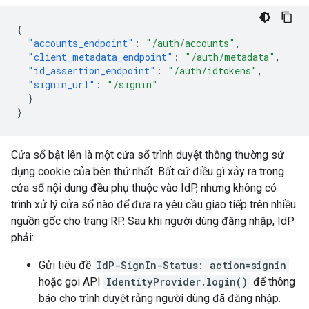
{
"accounts_endpoint"
:
"/auth/accounts"
,
"client_metadata_endpoint"
:
"/auth/metadata"
,
"id_assertion_endpoint"
:
"/auth/idtokens"
,
"signin_url"
:
"/signin"
}
}
Cửa sổ bật lên là một cửa sổ trình duyệt thông thường sử
dụng cookie của bên thứ nhất. Bất cứ điều gì xảy ra trong
cửa sổ nội dung đều phụ thuộc vào IdP, nhưng không có
trình xử lý cửa sổ nào để đưa ra yêu cầu giao tiếp trên nhiều
nguồn gốc cho trang RP. Sau khi người dùng đăng nhập, IdP
phải:
Gửi tiêu đề
IdP-SignIn-Status: action=signin
hoặc gọi API
IdentityProvider.login()
để thông
báo cho trình duyệt rằng người dùng đã đăng nhập.