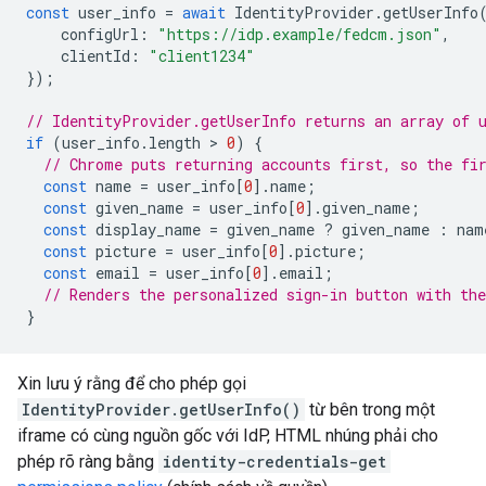
const
user_info
=
await
IdentityProvider
.
getUserInfo
configUrl
:
"https://idp.example/fedcm.json"
,
clientId
:
"client1234"
});
// IdentityProvider.getUserInfo returns an array of 
if
(
user_info
.
length
 > 
0
)
{
// Chrome puts returning accounts first, so the fi
const
name
=
user_info
[
0
].
name
;
const
given_name
=
user_info
[
0
].
given_name
;
const
display_name
=
given_name
?
given_name
:
nam
const
picture
=
user_info
[
0
].
picture
;
const
email
=
user_info
[
0
].
email
;
// Renders the personalized sign-in button with th
}
Xin lưu ý rằng để cho phép gọi
IdentityProvider.getUserInfo()
từ bên trong một
iframe có cùng nguồn gốc với IdP, HTML nhúng phải cho
phép rõ ràng bằng
identity-credentials-get