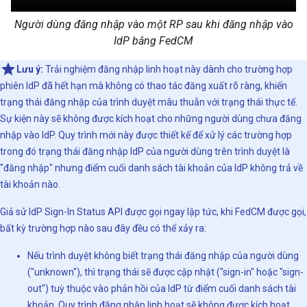
Người dùng đăng nhập vào một RP sau khi đăng nhập vào
IdP bằng FedCM
Lưu ý:
Trải nghiệm đăng nhập linh hoạt này dành cho trường hợp
phiên IdP đã hết hạn mà không có thao tác đăng xuất rõ ràng, khiến
trạng thái đăng nhập của trình duyệt mâu thuẫn với trạng thái thực tế.
Sự kiện này sẽ không được kích hoạt cho những người dùng chưa đăng
nhập vào IdP. Quy trình mới này được thiết kế để xử lý các trường hợp
trong đó trạng thái đăng nhập IdP của người dùng trên trình duyệt là
"đăng nhập" nhưng điểm cuối danh sách tài khoản của IdP không trả về
tài khoản nào.
Giả sử IdP Sign-In Status API được gọi ngay lập tức, khi FedCM được gọi,
bất kỳ trường hợp nào sau đây đều có thể xảy ra:
Nếu trình duyệt không biết trạng thái đăng nhập của người dùng
("unknown"), thì trạng thái sẽ được cập nhật ("sign-in" hoặc "sign-
out") tuỳ thuộc vào phản hồi của IdP từ điểm cuối danh sách tài
khoản. Quy trình đăng nhập linh hoạt sẽ không được kích hoạt.