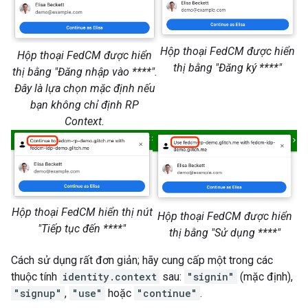
Hộp thoại FedCM được hiển
Hộp thoại FedCM được hiển
thị bằng "Đăng ký ****"
thị bằng "Đăng nhập vào ****".
Đây là lựa chọn mặc định nếu
bạn không chỉ định RP
Context.
Hộp thoại FedCM hiển thị nút
Hộp thoại FedCM được hiển
"Tiếp tục đến ****"
thị bằng "Sử dụng ****"
Cách sử dụng rất đơn giản; hãy cung cấp một trong các
thuộc tính
identity.context
sau:
"signin"
(mặc định),
"signup"
,
"use"
hoặc
"continue"
.