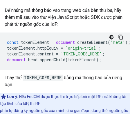
Để nhúng mã thông báo vào trang web của bên thứ ba, hãy
thêm mã sau vào thư viện JavaScript hoặc SDK được phân
phát từ nguồn gốc của IdP.
const
tokenElement
=
document
.
createElement
(
'meta'
)
tokenElement
.
httpEquiv
=
'origin-trial'
;
tokenElement
.
content
=
'TOKEN_GOES_HERE'
;
document
.
head
.
appendChild
(
tokenElement
);
Thay thế
TOKEN_GOES_HERE
bằng mã thông báo của riêng
bạn.
Lưu ý:
Nếu FedCM được thực thi trực tiếp bởi một RP mà không tải
tập lệnh của IdP, thì RP
phải tự đăng ký nguồn gốc của mình cho giai đoạn dùng thử nguồn gốc.