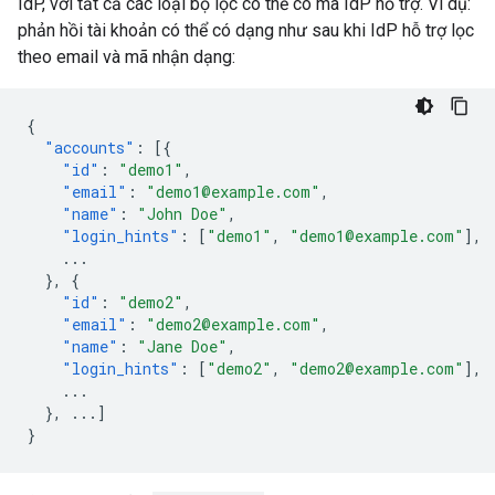
IdP, với tất cả các loại bộ lọc có thể có mà IdP hỗ trợ. Ví dụ:
phản hồi tài khoản có thể có dạng như sau khi IdP hỗ trợ lọc
theo email và mã nhận dạng:
{
"accounts"
:
[{
"id"
:
"demo1"
,
"email"
:
"demo1@example.com"
,
"name"
:
"John Doe"
,
"login_hints"
:
[
"demo1"
,
"demo1@example.com"
],
...
},
{
"id"
:
"demo2"
,
"email"
:
"demo2@example.com"
,
"name"
:
"Jane Doe"
,
"login_hints"
:
[
"demo2"
,
"demo2@example.com"
],
...
},
...
]
}