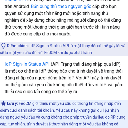
trên Android.
Bản dùng thử theo nguyên gốc
cấp cho bạn
quyền sử dụng một tính năng mới hoặc tính năng thử
nghiệm để xây dựng chức năng mà người dùng có thể dùng
thử trong một khoảng thời gian giới hạn trước khi tính năng
đó được cung cấp cho mọi người.
Điểm chính:
IdP Sign-In Status API là một thay đổi có thể gây lỗi và
sẽ là một yêu cầu đối với FedCM khi được phát hành.
IdP Sign-In Status API
(API Trạng thái đăng nhập qua IdP)
là một cơ chế mà IdP thông báo cho trình duyệt về trạng thái
đăng nhập của người dùng trên IdP. Với API này, trình duyệt
có thể giảm các yêu cầu không cần thiết đối với IdP và giảm
thiểu các cuộc tấn công có thể xảy ra.
Lưu ý:
FedCM giới thiệu một yêu cầu có thông tin đăng nhập đến
điểm cuối danh sách tài khoản
. Yêu cầu này không gửi dữ liệu nhận
dạng người yêu cầu và cũng không cho phép truyền dữ liệu do RP cung
cấp; tuy nhiên, trình duyệt sẽ thực hiện riêng một yêu cầu không có