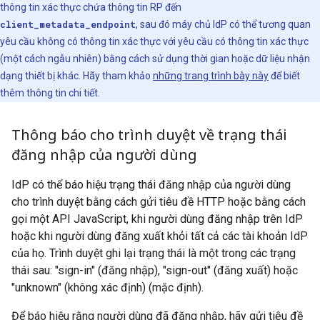
thông tin xác thực chứa thông tin RP đến
client_metadata_endpoint
, sau đó máy chủ IdP có thể tương quan
yêu cầu không có thông tin xác thực với yêu cầu có thông tin xác thực
(một cách ngẫu nhiên) bằng cách sử dụng thời gian hoặc dữ liệu nhận
dạng thiết bị khác. Hãy tham khảo
những trang trình bày này
để biết
thêm thông tin chi tiết.
Thông báo cho trình duyệt về trạng thái
đăng nhập của người dùng
IdP có thể báo hiệu trạng thái đăng nhập của người dùng
cho trình duyệt bằng cách gửi tiêu đề HTTP hoặc bằng cách
gọi một API JavaScript, khi người dùng đăng nhập trên IdP
hoặc khi người dùng đăng xuất khỏi tất cả các tài khoản IdP
của họ. Trình duyệt ghi lại trạng thái là một trong các trạng
thái sau: "sign-in" (đăng nhập), "sign-out" (đăng xuất) hoặc
"unknown" (không xác định) (mặc định).
Để báo hiệu rằng người dùng đã đăng nhập, hãy gửi tiêu đề