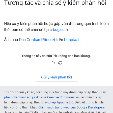
Tương tác và chia sẻ ý kiến phản hồi
Nếu có ý kiến phản hồi hoặc gặp vấn đề trong quá trình kiểm
thử, bạn có thể chia sẻ tại
crbug.com
.
Ảnh của
Dan Cristian Pădureț
trên
Unsplash
Thông tin này có hữu ích không cho bạn không?
Gửi ý kiến phản hồi
Trừ phi có lưu ý khác, nội dung của trang này được cấp phép theo
Giấy
phép ghi nhận tác giả 4.0 của Creative Commons
và các mẫu mã lập
trình được cấp phép theo
Giấy phép Apache 2.0
. Để biết thông tin chi
tiết, vui lòng tham khảo
Chính sách trang web của Google Developers
.
Java là nhãn hiệu đã đăng ký của Oracle và/hoặc các đơn vị liên kết với