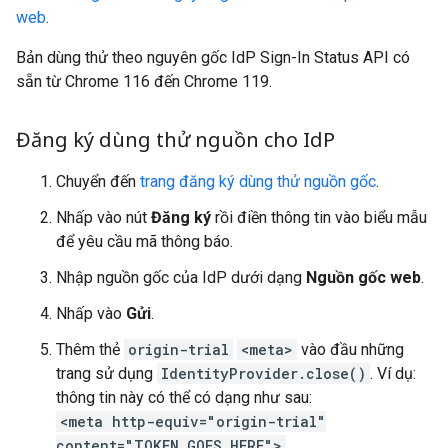
web
.
Bản dùng thử theo nguyên gốc IdP Sign-In Status API có
sẵn từ Chrome 116 đến Chrome 119.
Đăng ký dùng thử nguồn cho Id
P
Chuyển đến
trang đăng ký dùng thử nguồn gốc
.
Nhấp vào nút
Đăng ký
rồi điền thông tin vào biểu mẫu
để yêu cầu mã thông báo.
Nhập nguồn gốc của IdP dưới dạng
Nguồn gốc web
.
Nhấp vào
Gửi
.
Thêm thẻ
origin-trial
<meta>
vào đầu những
trang sử dụng
IdentityProvider.close()
. Ví dụ:
thông tin này có thể có dạng như sau:
<meta http-equiv="origin-trial"
content="TOKEN_GOES_HERE">
.