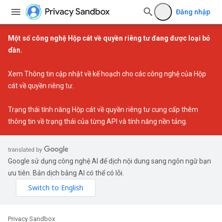
Đăng nhập
Một số công nghệ Hộp cát về quyền riêng tư đang được loại bỏ
dần.
Xem
Thông tin cập nhật về kế hoạch cho các công nghệ của Hộp
cát về quyền riêng tư
.
Trạng thái tính năng Hộp cát về quyền riêng tư
cung cấp thêm
thông tin về trạng thái của từng API và tính năng nền tảng.
Google sử dụng công nghệ AI để dịch nội dung sang ngôn ngữ bạn
ưu tiên. Bản dịch bằng AI có thể có lỗi.
Privacy Sandbox