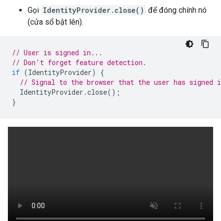
Gọi
IdentityProvider.close()
để đóng chính nó
(cửa sổ bật lên).
// User is signed in...
// Don't forget feature detection.
if
(
IdentityProvider
)
{
// Signal to the browser that the user has signed i
IdentityProvider
.
close
();
}