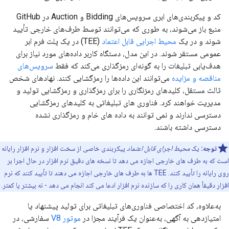
کد و پیکربندی‌های ابری سرویس‌های Bidding و Auction در GitHub
منبع باز می‌شوند، به طوری که می‌توانند توسط طرف‌های خارجی تأیید
شوند و در یک
محیط اجرایی قابل اعتماد
(TEE) در یک پلت فرم ابر
عمومی مستقر شوند. در این مدل، دستگاه کاربر داده‌های مورد نیاز برای
هدف‌یابی تبلیغات را به گونه‌ای رمزگذاری می‌کند که فقط
سرویس‌های
مناقصه و مزایده
می‌توانند این داده‌ها را رمزگشایی کنند. نهادهای شخص
ثالث مستقل، کلیدهای رمزنگاری را برای رمزگذاری و رمزگشایی تولید و
مدیریت خواهند کرد. فناوری های تبلیغاتی به کلیدهای رمزگشایی
دسترسی ندارند و نمی توانند به داده های خام و رمزگذاری نشده
دسترسی داشته باشند.
توجه:
یک
محیط اجرای قابل اعتماد
پیکربندی خاصی از سخت افزار و نرم افزار رایانه
است که به طرف های خارجی اجازه می دهد تا نسخه های دقیق نرم افزار در حال اجرا بر
روی رایانه را تأیید کنند. TEE ها به طرف های خارجی اجازه می دهند تا تأیید کنند که نرم
افزار دقیقاً همان کاری را که سازنده نرم افزار ادعا می کند انجام می دهد - نه بیشتر یا کمتر.
به‌علاوه، کد اختصاصی فناوری‌های تبلیغاتی برای تولید پیشنهاد یا
امتیازدهی به آگهی، به‌عنوان یک فرآیند مجزا در
موتور V8
سفارشی، در